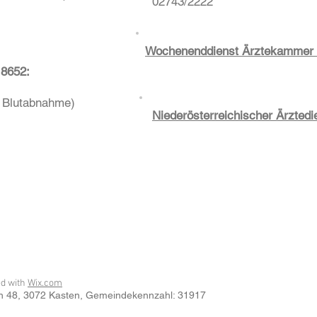
02743/2222
Wochenenddienst Ärztekammer N
 8652:
0 Blutabnahme)
Niederösterreichischer Ärztedi
ed with
Wix.com
n 48
, 3072 Kasten
, Gemeindekennzahl: 31917